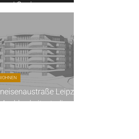
era | Sanierung
WOHNEN
neisenaustraße Leipzig
 Machbarkeitsstudie