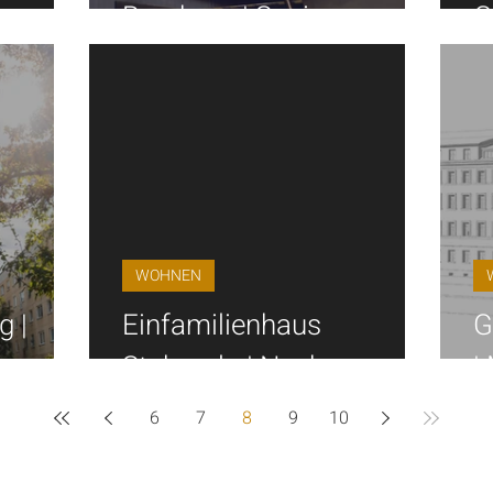
Bernburg | Sanierung
G
WOHNEN
g |
Einfamilienhaus
G
Stahmeln | Neubau
|
6
7
8
9
10