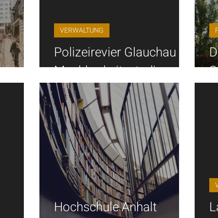
VERWALTUNG
Polizeirevier Glauchau |
D
bewerb
Machbarkeitsstudie
S
Hochschule Anhalt
L