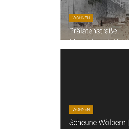
WOHNEN
Prälatenstraße
Magdeburg | Wett
WOHNEN
Scheune Wölpern |