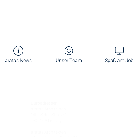
aratas News
Unser Team
Spaß am Job
Büroadressen
aratas Architekten
Otto-Schill-Straße 1
D-04109 Leipzig
aratas Architekten