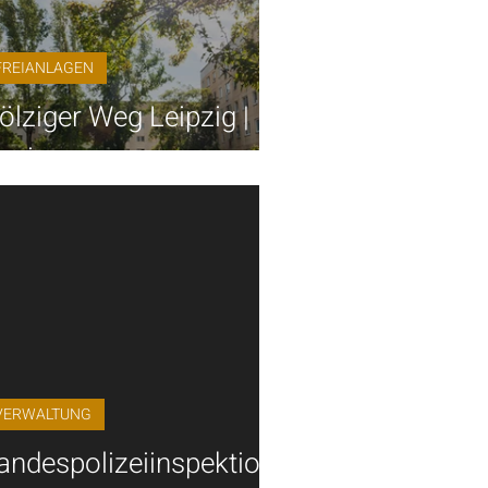
FREIANLAGEN
ölziger Weg Leipzig |
anierung
VERWALTUNG
andespolizeiinspektion