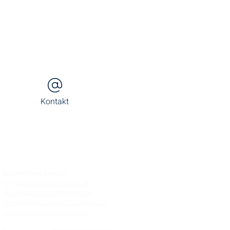
Kontakt
So erreichen Sie uns
info@aratas-architekten.de
gera@aratas-architekten.de
stendal@aratas-architekten.de
job@aratas-architekten.de