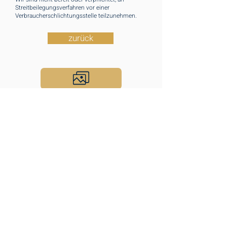
Streitbeilegungsverfahren vor einer
Verbraucherschlichtungsstelle teilzunehmen.
zurück
Portfolio
Unser Team
Spaß am Job
Kontakt
Büroadressen
aratas Architekten