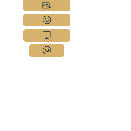
Portfolio
Unser Team
Spaß am Job
Kontakt
Büroadressen
aratas Architekten
Otto-Schill-Straße 1
D-04109 Leipzig
aratas Architekten
Käthe-Kollwitz-Straße 30
D-07546 Gera