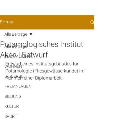
Beitrag
Alle Beiträge
Potamologisches Institut
Alle Beiträge
Aken | Entwurf
VERWALTUNG
Entwurf eines Institutsgebäudes für 
WOHNEN
Potamologie (Fliesgewässerkunde) im 
GEWERBE
Rahmen einer Diplomarbeit.
FREIANLAGEN
BILDUNG
KULTUR
SPORT